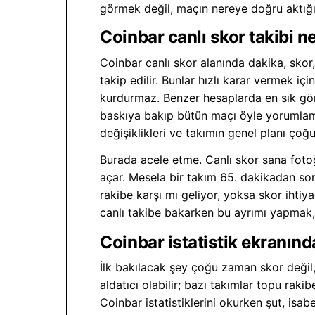
görmek değil, maçın nereye doğru aktığı
Coinbar canlı skor takibi n
Coinbar canlı skor alanında dakika, skor,
takip edilir. Bunlar hızlı karar vermek iç
kurdurmaz. Benzer hesaplarda en sık gör
baskıya bakıp bütün maçı öyle yorumlam
değişiklikleri ve takımın genel planı çoğ
Burada acele etme. Canlı skor sana fotoğra
açar. Mesela bir takım 65. dakikadan so
rakibe karşı mı geliyor, yoksa skor ihti
canlı takibe bakarken bu ayrımı yapmak,
Coinbar istatistik ekranınd
İlk bakılacak şey çoğu zaman skor değil
aldatıcı olabilir; bazı takımlar topu rak
Coinbar istatistiklerini okurken şut, isabe