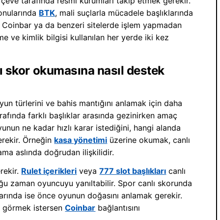
çeve tarafında resmi kurumları takip etmek gerekir.
konularında
BTK
, mali suçlarla mücadele başlıklarında
ir. Coinbar ya da benzeri sitelerde işlem yapmadan
e ve kimlik bilgisi kullanılan her yerde iki kez
lı skor okumasına nasıl destek
 oyun türlerini ve bahis mantığını anlamak için daha
afında farklı başlıklar arasında gezinirken amaç
nun ne kadar hızlı karar istediğini, hangi alanda
rekir. Örneğin
kasa yönetimi
üzerine okumak, canlı
a aslında doğrudan ilişkilidir.
rekir.
Rulet içerikleri
veya
777 slot başlıkları
canlı
çoğu zaman oyuncuyu yanıltabilir. Spor canlı skorunda
larında ise önce oyunun doğasını anlamak gerekir.
ı görmek istersen
Coinbar
bağlantısını