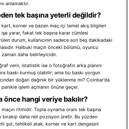
nı anlamaktır.
eden tek başına yeterli değildir?
 kart, korner ve bazen maç içi temel akış bilgileri
in işe yarar, fakat tek başına karar cümlesi
ülen durum, kullanıcının sadece son beş dakikadaki
asıdır. Halbuki maçın önceki bölümü, oyuncu
u zaman daha belirleyicidir.
f verir, istatistik ise o fotoğrafın arka planını
nra baskı kurmuş olabilir; ama bu baskı yorgun
yacından doğan dağınık bir yüklenme mi? Coinbar’da
 panikle işlem açmanın önüne geçer.
a önce hangi veriye bakılır?
, maçın ritmidir. Topla oynama oranı tek başına
ibe bırakıp daha net pozisyon üretir. Bu yüzden
tli şut, tehlikeli atak, korner ve kart dengesini