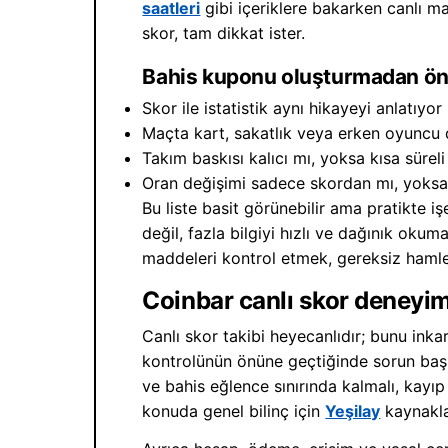
saatleri
gibi içeriklere bakarken canlı ma
skor, tam dikkat ister.
Bahis kuponu oluşturmadan önc
Skor ile istatistik aynı hikayeyi anlatıyo
Maçta kart, sakatlık veya erken oyuncu d
Takım baskısı kalıcı mı, yoksa kısa süreli
Oran değişimi sadece skordan mı, yoksa 
Bu liste basit görünebilir ama pratikte işe
değil, fazla bilgiyi hızlı ve dağınık oku
maddeleri kontrol etmek, gereksiz hamlele
Coinbar canlı skor deneyi
Canlı skor takibi heyecanlıdır; bunu in
kontrolünün önüne geçtiğinde sorun başlar
ve bahis eğlence sınırında kalmalı, kayı
konuda genel bilinç için
Yeşilay
kaynakla