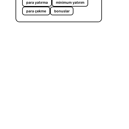
para yatırma
minimum yatırım
para çekme
bonuslar