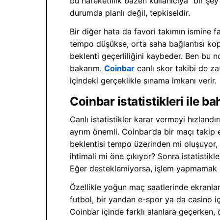
bu hareketlilik bazen kullanıcıya “bir şey
durumda planlı değil, tepkiseldir.
Bir diğer hata da favori takımın ismine f
tempo düşükse, orta saha bağlantısı ko
beklenti geçerliliğini kaybeder. Ben bu
bakarım.
Coinbar
canlı skor takibi de z
içindeki gerçeklikle sınama imkanı verir.
Coinbar istatistikleri ile 
Canlı istatistikler karar vermeyi hızlandı
ayrım önemli. Coinbar’da bir maçı takip
beklentisi tempo üzerinden mi oluşuyor,
ihtimali mi öne çıkıyor? Sonra istatisti
Eğer desteklemiyorsa, işlem yapmamak d
Özellikle yoğun maç saatlerinde ekranlar a
futbol, bir yandan e-spor ya da casino içe
Coinbar içinde farklı alanlara geçerken,