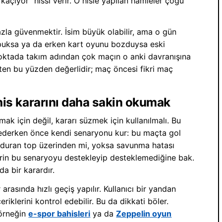
 kaçıyor” hissi verir. O hisle yapılan hamleler çoğu
azla güvenmektir. İsim büyük olabilir, ama o gün
puksa ya da erken kart oyunu bozduysa eski
 noktada takım adından çok maçın o anki davranışına
aten bu yüzden değerlidir; maç öncesi fikri maç
bahis kararını daha sakin okumak
rmak için değil, kararı süzmek için kullanılmalı. Bu
 ederken önce kendi senaryonu kur: bu maçta gol
 duran top üzerinden mi, yoksa savunma hatası
klerin bu senaryoyu destekleyip desteklemediğine bak.
a bir karardır.
rasında hızlı geçiş yapılır. Kullanıcı bir yandan
riklerini kontrol edebilir. Bu da dikkati böler.
 örneğin
e-spor bahisleri
ya da
Zeppelin oyun