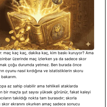
nür: maç kaç kaç, dakika kaç, kim baskı kuruyor? Ama
. Coinbar üzerinde maç izlerken ya da sadece skor
bakmak çoğu durumda yetmez. Ben burada önce
 oyunu nasıl kırdığına ve istatistiklerin skoru
 bakarım.
pa az sahip olabilir ama tehlikeli ataklarda
en bir maçta şut sayısı yüksek görünür, fakat kaleyi
cıların takıldığı nokta tam burasıdır; skorla
nlı skor ekranını okurken amaç sadece sonucu