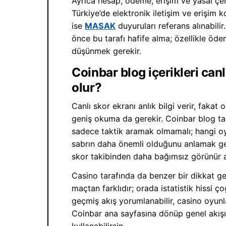
Ayrıca hesap, ödeme, erişim ve yasal çer
Türkiye’de elektronik iletişim ve erişim 
ise
MASAK
duyuruları referans alınabil
önce bu tarafı hafife alma; özellikle ödem
düşünmek gerekir.
Coinbar blog içerikleri can
olur?
Canlı skor ekranı anlık bilgi verir, fakat
geniş okuma da gerekir. Coinbar blog tar
sadece taktik aramak olmamalı; hangi oyu
sabrın daha önemli olduğunu anlamak ge
skor takibinden daha bağımsız görünür am
Casino tarafında da benzer bir dikkat ge
maçtan farklıdır; orada istatistik hissi 
geçmiş akış yorumlanabilir, casino oyun
Coinbar ana sayfasına dönüp genel akış