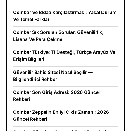
Coinbar Ve İddaa Karşılaştırması: Yasal Durum
Ve Temel Farklar
Coinbar Sık Sorulan Sorular: Güvenilirlik,
Lisans Ve Para Çekme
Coinbar Türkiye: Tl Desteği, Türkçe Arayüz Ve
Erişim Bilgileri
Güvenilir Bahis Sitesi Nasıl Seçilir —
Bilgilendirici Rehber
Coinbar Son Giriş Adresi: 2026 Güncel
Rehberi
Coinbar Zeppelin En Iyi Cikis Zamani: 2026
Güncel Rehberi