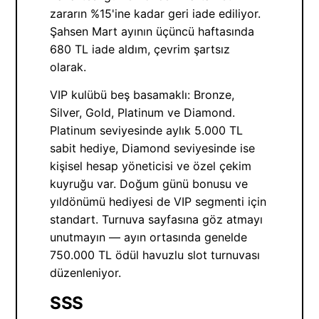
zararın %15'ine kadar geri iade ediliyor.
Şahsen Mart ayının üçüncü haftasında
680 TL iade aldım, çevrim şartsız
olarak.
VIP kulübü beş basamaklı: Bronze,
Silver, Gold, Platinum ve Diamond.
Platinum seviyesinde aylık 5.000 TL
sabit hediye, Diamond seviyesinde ise
kişisel hesap yöneticisi ve özel çekim
kuyruğu var. Doğum günü bonusu ve
yıldönümü hediyesi de VIP segmenti için
standart. Turnuva sayfasına göz atmayı
unutmayın — ayın ortasında genelde
750.000 TL ödül havuzlu slot turnuvası
düzenleniyor.
SSS