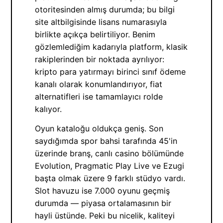
otoritesinden almış durumda; bu bilgi
site altbilgisinde lisans numarasıyla
birlikte açıkça belirtiliyor. Benim
gözlemlediğim kadarıyla platform, klasik
rakiplerinden bir noktada ayrılıyor:
kripto para yatırmayı birinci sınıf ödeme
kanalı olarak konumlandırıyor, fiat
alternatifleri ise tamamlayıcı rolde
kalıyor.
Oyun kataloğu oldukça geniş. Son
saydığımda spor bahsi tarafında 45'in
üzerinde branş, canlı casino bölümünde
Evolution, Pragmatic Play Live ve Ezugi
başta olmak üzere 9 farklı stüdyo vardı.
Slot havuzu ise 7.000 oyunu geçmiş
durumda — piyasa ortalamasının bir
hayli üstünde. Peki bu nicelik, kaliteyi