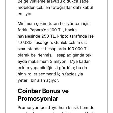
Belge yükleme arayüzü oldukça sade,
mobilden çekilen fotoğraflar dahi kabul
ediliyor.
Minimum çekim tutarı her yöntem için
farklı. Papara'da 100 TL, banka
havalesinde 250 TL, kripto tarafında ise
10 USDT eşdeğeri. Günlük çekim üst
sınırı standart hesaplarda 100.000 TL
olarak belirlenmiş. Hesapladığımda tek
ayda maksimum 3 milyon TL'ye kadar
çekim yapabildiğinizi gördüm; bu da
high-roller segmenti için fazlasıyla
yeterli bir alan açıyor.
Coinbar Bonus ve
Promosyonlar
Promosyon portföyü hem klasik hem de