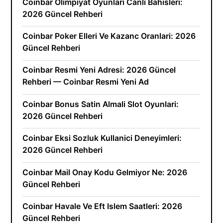
Coinbar Olimpiyat Oyunlari Canli Bahisleri:
2026 Güncel Rehberi
Coinbar Poker Elleri Ve Kazanc Oranlari: 2026
Güncel Rehberi
Coinbar Resmi Yeni Adresi: 2026 Güncel
Rehberi — Coinbar Resmi Yeni Ad
Coinbar Bonus Satin Almali Slot Oyunlari:
2026 Güncel Rehberi
Coinbar Eksi Sozluk Kullanici Deneyimleri:
2026 Güncel Rehberi
Coinbar Mail Onay Kodu Gelmiyor Ne: 2026
Güncel Rehberi
Coinbar Havale Ve Eft Islem Saatleri: 2026
Güncel Rehberi