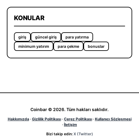
KONULAR
giriş
güncel giriş
para yatırma
minimum yatırım
para çekme
bonuslar
Coinbar © 2026. Tüm hakları saklıdır.
Hakkımızda
·
Gizlilik Politikası
·
Çerez Politikası
·
Kullanıcı Sözleşmesi
·
İletişim
Bizi takip edin:
X (Twitter)