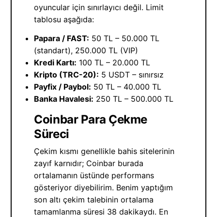
oyuncular için sınırlayıcı değil. Limit
tablosu aşağıda:
Papara / FAST:
50 TL – 50.000 TL
(standart), 250.000 TL (VIP)
Kredi Kartı:
100 TL – 20.000 TL
Kripto (TRC-20):
5 USDT – sınırsız
Payfix / Paybol:
50 TL – 40.000 TL
Banka Havalesi:
250 TL – 500.000 TL
Coinbar Para Çekme
Süreci
Çekim kısmı genellikle bahis sitelerinin
zayıf karnıdır; Coinbar burada
ortalamanın üstünde performans
gösteriyor diyebilirim. Benim yaptığım
son altı çekim talebinin ortalama
tamamlanma süresi 38 dakikaydı. En