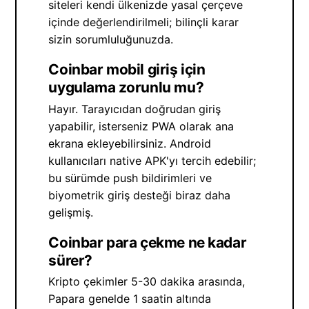
siteleri kendi ülkenizde yasal çerçeve
içinde değerlendirilmeli; bilinçli karar
sizin sorumluluğunuzda.
Coinbar mobil giriş için
uygulama zorunlu mu?
Hayır. Tarayıcıdan doğrudan giriş
yapabilir, isterseniz PWA olarak ana
ekrana ekleyebilirsiniz. Android
kullanıcıları native APK'yı tercih edebilir;
bu sürümde push bildirimleri ve
biyometrik giriş desteği biraz daha
gelişmiş.
Coinbar para çekme ne kadar
sürer?
Kripto çekimler 5-30 dakika arasında,
Papara genelde 1 saatin altında