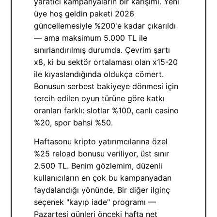
yaratıcı kampanyaların bir karışımı. Yeni
üye hoş geldin paketi 2026
güncellemesiyle %200'e kadar çıkarıldı
— ama maksimum 5.000 TL ile
sınırlandırılmış durumda. Çevrim şartı
x8, ki bu sektör ortalaması olan x15-20
ile kıyaslandığında oldukça cömert.
Bonusun serbest bakiyeye dönmesi için
tercih edilen oyun türüne göre katkı
oranları farklı: slotlar %100, canlı casino
%20, spor bahsi %50.
Haftasonu kripto yatırımcılarına özel
%25 reload bonusu veriliyor, üst sınır
2.500 TL. Benim gözlemim, düzenli
kullanıcıların en çok bu kampanyadan
faydalandığı yönünde. Bir diğer ilginç
seçenek "kayıp iade" programı —
Pazartesi günleri önceki hafta net